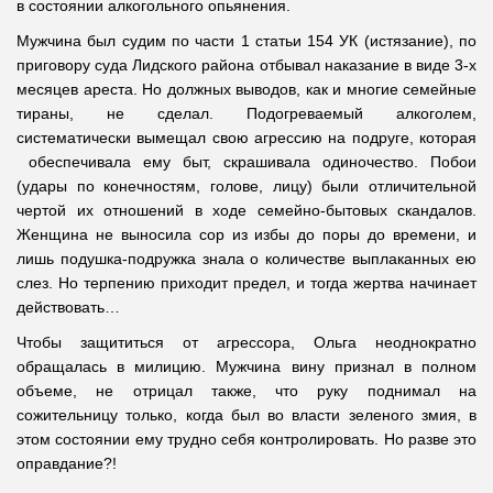
в состоянии алкогольного опьянения.
Мужчина был судим по части 1 статьи 154 УК (истязание), по
приговору суда Лидского района отбывал наказание в виде 3-х
месяцев ареста. Но должных выводов, как и многие семейные
тираны, не сделал. Подогреваемый алкоголем,
систематически вымещал свою агрессию на подруге, которая
обеспечивала ему быт, скрашивала одиночество. Побои
(удары по конечностям, голове, лицу) были отличительной
чертой их отношений в ходе семейно-бытовых скандалов.
Женщина не выносила сор из избы до поры до времени, и
лишь подушка-подружка знала о количестве выплаканных ею
слез. Но терпению приходит предел, и тогда жертва начинает
действовать…
Чтобы защититься от агрессора, Ольга неоднократно
обращалась в милицию. Мужчина вину признал в полном
объеме, не отрицал также, что руку поднимал на
сожительницу только, когда был во власти зеленого змия, в
этом состоянии ему трудно себя контролировать. Но разве это
оправдание?!