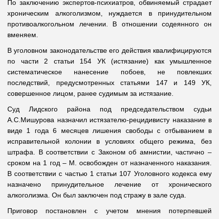
По заключению экспертов-психиатров, обвиняемый страдает
хроническим алкоголизмом, нуждается в принудительном
противоалкогольном лечении. В отношении содеянного он
вменяем.
В уголовном законодательстве его действия квалифицируются
по части 2 статьи 154 УК (истязание) как умышленное
систематическое нанесение побоев, не повлекших
последствий, предусмотренных статьями 147 и 149 УК,
совершенное лицом, ранее судимым за истязание.
Суд Лидского района под председательством судьи
А.С.Мишурова назначил истязателю-рецидивисту наказание в
виде 1 года 6 месяцев лишения свободы с отбыванием в
исправительной колонии в условиях общего режима, без
штрафа. В соответствии с Законом об амнистии, частично –
сроком на 1 год – М. освобожден от назначенного наказания.
В соответствии с частью 1 статьи 107 Уголовного кодекса ему
назначено принудительное лечение от хронического
алкоголизма. Он был заключен под стражу в зале суда.
Приговор постановлен с учетом мнения потерпевшей